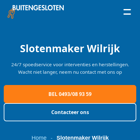
Skip
to
content
Slotenmaker Wilrijk
24/7 spoedservice voor interventies en herstellingen.
Wacht niet langer, neem nu contact met ons op
BEL 0493/08 93 59
Contacteer ons
Home
-
Slotenmaker Wilrijk