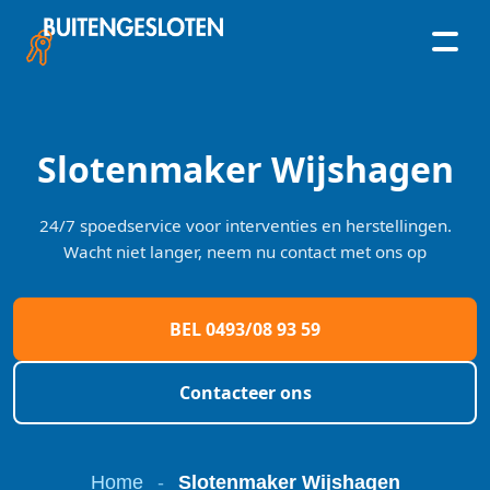
Skip
to
content
Slotenmaker Wijshagen
24/7 spoedservice voor interventies en herstellingen.
Wacht niet langer, neem nu contact met ons op
BEL 0493/08 93 59
Contacteer ons
Home
-
Slotenmaker Wijshagen