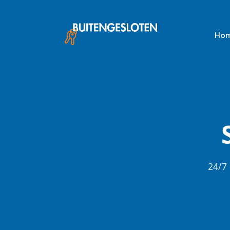
Skip
to
content
Ho
24/7 