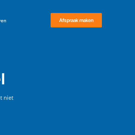
Afspraak maken
ven
l
t niet