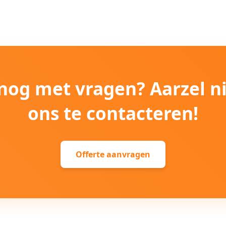
e nog met vragen? Aarzel n
ons te contacteren!
Offerte aanvragen