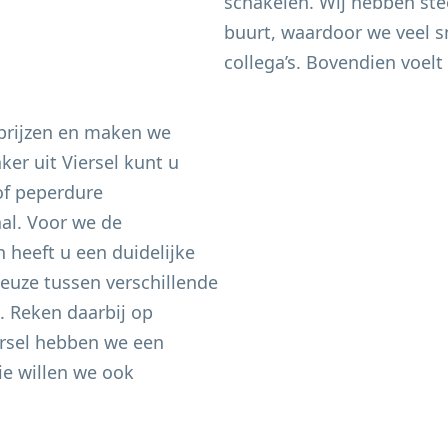
schakelen. Wij hebben ste
buurt, waardoor we veel sn
collega’s. Bovendien voelt 
 prijzen en maken we
aker uit
Viersel
kunt u
of peperdure
aal. Voor we de
heeft u een duidelijke
keuze tussen verschillende
n. Reken daarbij op
rsel
hebben we een
e willen we ook