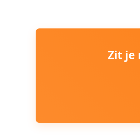
Zit j