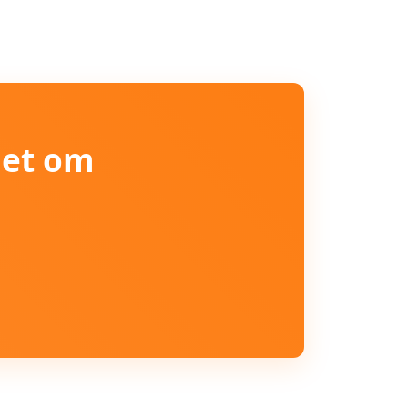
iet om