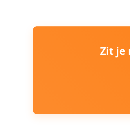
Zit j