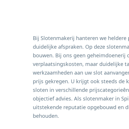
Bij Slotenmakerij hanteren we heldere
duidelijke afspraken. Op deze slotenm
bouwen. Bij ons geen geheimdoenerij 
verplaatsingskosten, maar duidelijke t
werkzaamheden aan uw slot aanvangen 
prijs gekregen. U krijgt ook steeds de 
sloten in verschillende prijscategorieê
objectief advies. Als slotenmaker in
Spi
uitstekende reputatie opgebouwd en di
behouden.