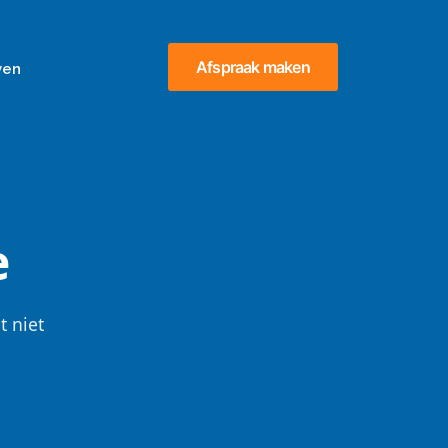
Afspraak maken
ven
e
t niet