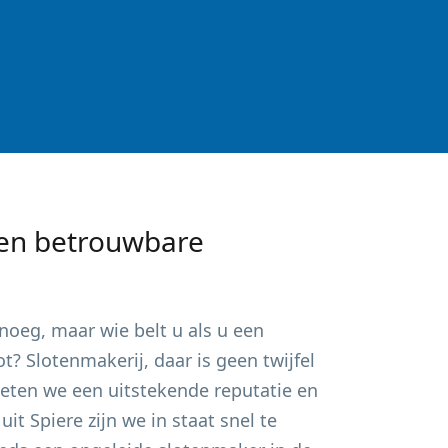
en betrouwbare
oeg, maar wie belt u als u een
? Slotenmakerij, daar is geen twijfel
ieten we een uitstekende reputatie en
 uit
Spiere
zijn we in staat snel te