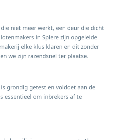
 die niet meer werkt, een deur die dicht
 slotenmakers in
Spiere
zijn opgeleide
akerij elke klus klaren en dit zonder
n we zijn razendsnel ter plaatse.
 is grondig getest en voldoet aan de
s essentieel om inbrekers af te