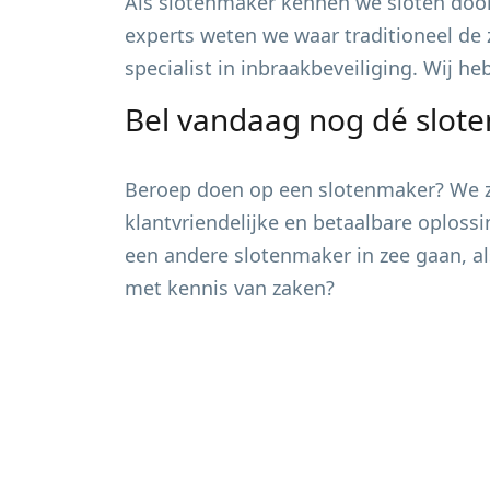
Als slotenmaker kennen we sloten door
experts weten we waar traditioneel de 
specialist in inbraakbeveiliging. Wij h
Bel vandaag nog dé slot
Beroep doen op een slotenmaker? We zi
klantvriendelijke en betaalbare oploss
een andere slotenmaker in zee gaan, al
met kennis van zaken?