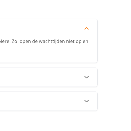
ere. Zo lopen de wachttijden niet op en