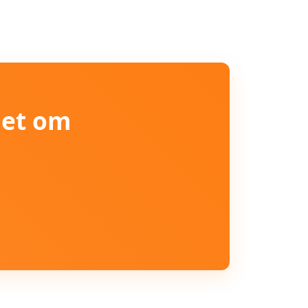
iet om