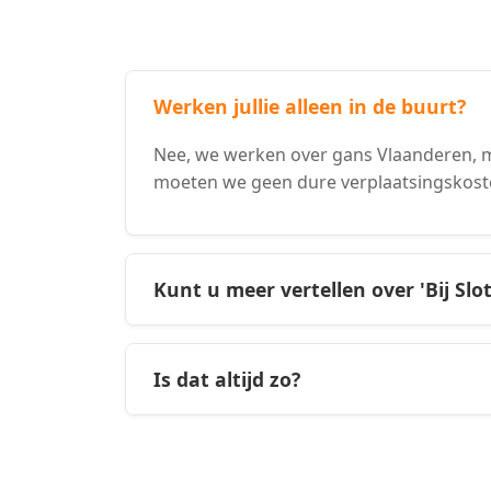
Werken jullie alleen in de buurt?
Nee, we werken over gans Vlaanderen, ma
moeten we geen dure verplaatsingskost
Kunt u meer vertellen over 'Bij Slo
Is dat altijd zo?