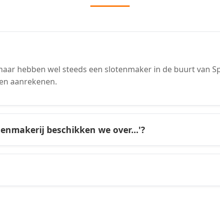
ar hebben wel steeds een slotenmaker in de buurt van Spi
en aanrekenen.
tenmakerij beschikken we over...'?