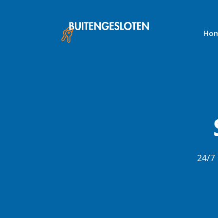
Skip
to
content
Ho
24/7 