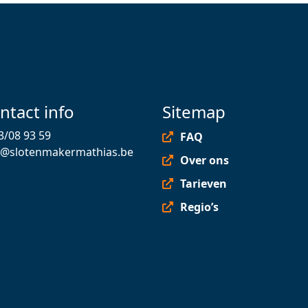
ntact info
Sitemap
3/08 93 59
FAQ
o@slotenmakermathias.be
Over ons
Tarieven
Regio’s