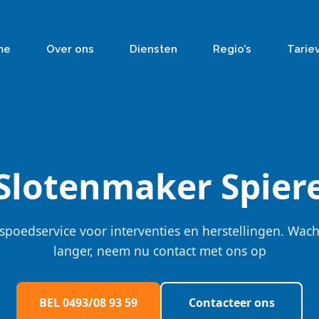
me
Over ons
Diensten
Regio’s
Tarie
Slotenmaker Spier
spoedservice voor interventies en herstellingen. Wach
langer, neem nu contact met ons op
BEL 0493/08 93 59
Contacteer ons