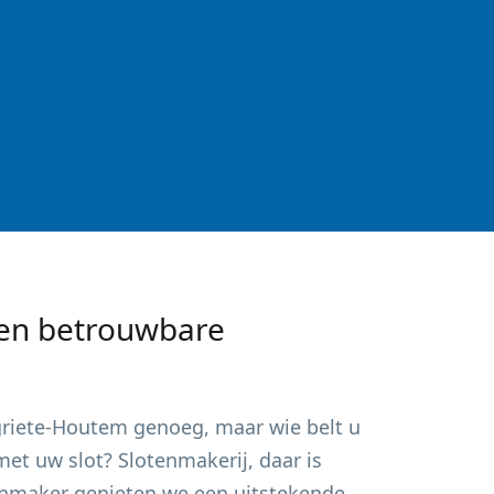
en betrouwbare
griete-Houtem
genoeg, maar wie belt u
et uw slot? Slotenmakerij, daar is
otenmaker genieten we een uitstekende