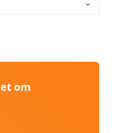
iet om