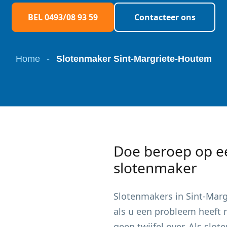
BEL 0493/08 93 59
Contacteer ons
Home
-
Slotenmaker Sint-Margriete-Houtem
Doe beroep op e
slotenmaker
Slotenmakers in
Sint-Mar
als u een probleem heeft m
geen twijfel over. Als sl