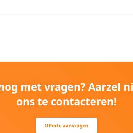
e nog met vragen? Aarzel n
ons te contacteren!
Offerte aanvragen