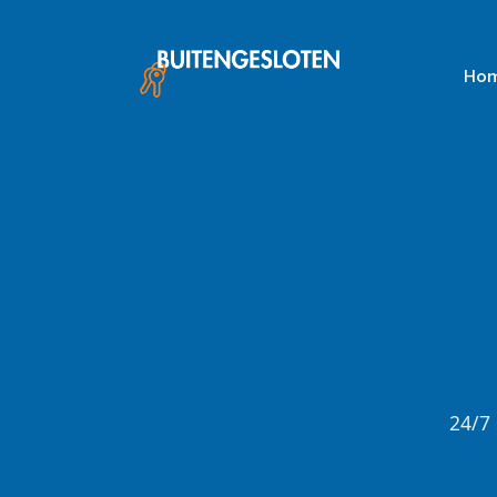
Skip
to
content
Ho
24/7 