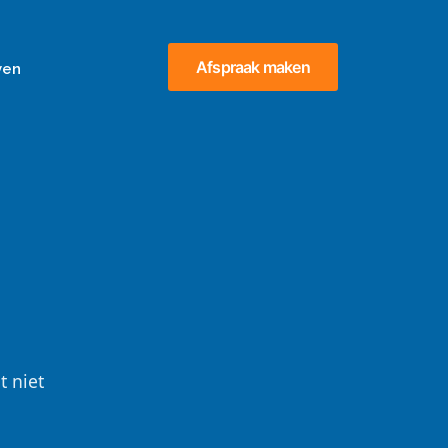
Afspraak maken
ven
m
t niet