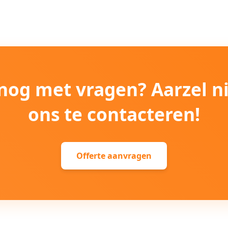
e nog met vragen? Aarzel n
ons te contacteren!
Offerte aanvragen