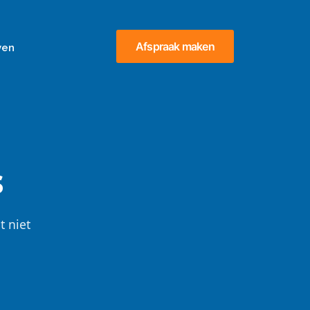
Afspraak maken
ven
s
t niet