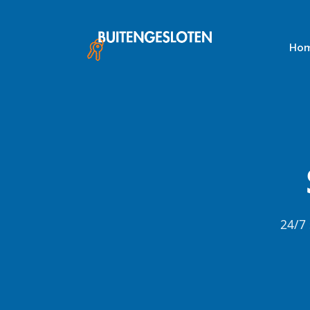
Skip
to
content
Ho
24/7 