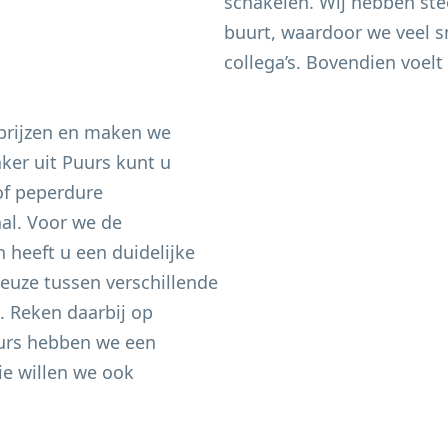
schakelen. Wij hebben ste
buurt, waardoor we veel sn
collega’s. Bovendien voelt 
 prijzen en maken we
aker uit
Puurs
kunt u
of peperdure
aal. Voor we de
heeft u een duidelijke
keuze tussen verschillende
n. Reken daarbij op
urs
hebben we een
e willen we ook