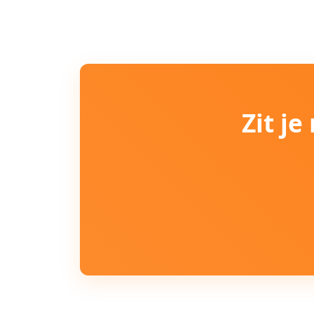
Zit j