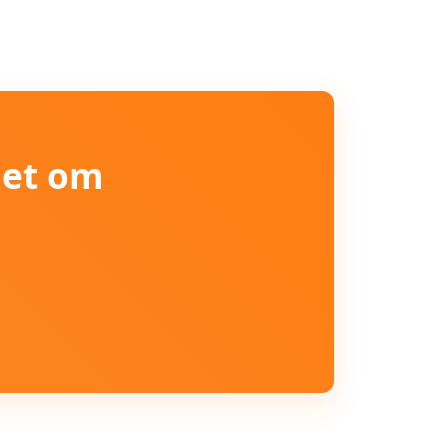
iet om