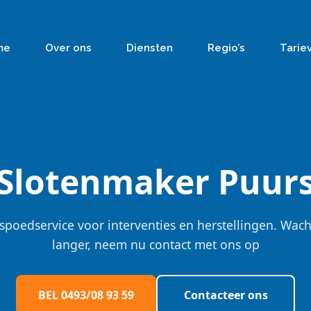
me
Over ons
Diensten
Regio’s
Tarie
Slotenmaker Puur
spoedservice voor interventies en herstellingen. Wach
langer, neem nu contact met ons op
BEL 0493/08 93 59
Contacteer ons