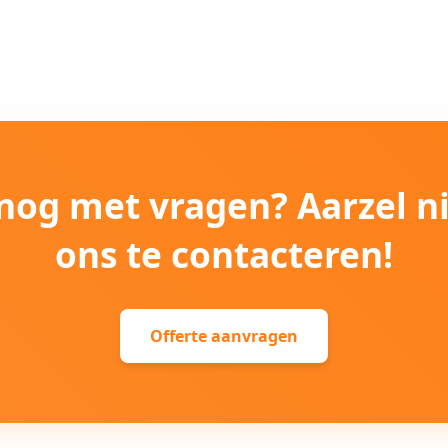
e nog met vragen? Aarzel n
ons te contacteren!
Offerte aanvragen