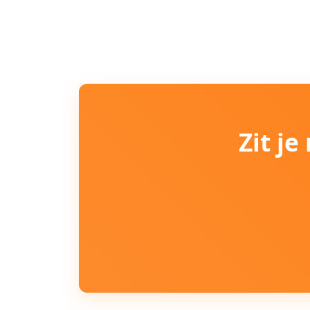
Zit j