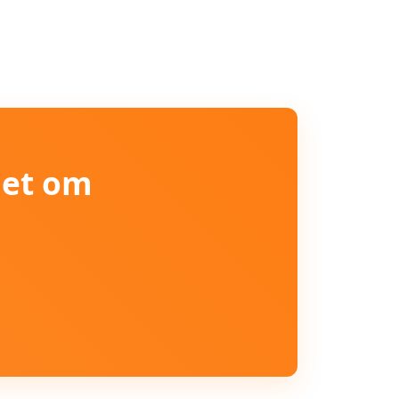
iet om