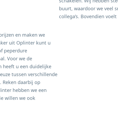
schakelen. Wij hebben ste
buurt, waardoor we veel sn
collega’s. Bovendien voelt 
 prijzen en maken we
aker uit
Oplinter
kunt u
of peperdure
aal. Voor we de
heeft u een duidelijke
keuze tussen verschillende
n. Reken daarbij op
inter
hebben we een
e willen we ook