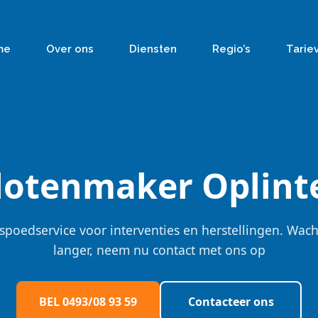
me
Over ons
Diensten
Regio’s
Tarie
lotenmaker Oplint
spoedservice voor interventies en herstellingen. Wach
langer, neem nu contact met ons op
BEL 0493/08 93 59
Contacteer ons