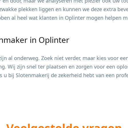
 en door, maar we analyseren met plezier ook uw tot
zwakke plekken liggen en kunnen we deze extra bevei
ebben al heel wat klanten in
Oplinter
mogen helpen met
enmaker in
Oplinter
jn al onderweg. Zoek niet verder, maar kies voor ee
ing. Wij zijn snel ter plaatsen en zorgen voor een op
s u bij Slotenmakerij de zekerheid hebt van een pro
Veelgestelde vragen