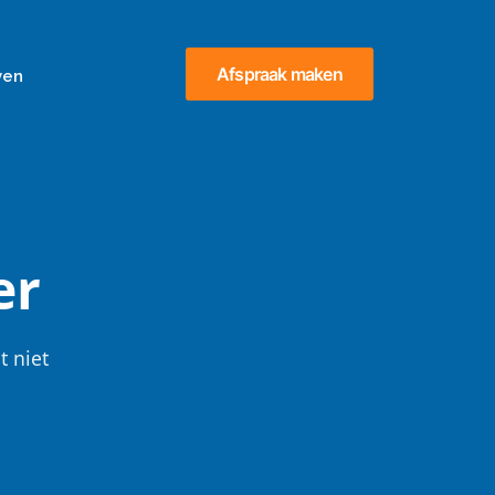
Afspraak maken
ven
er
t niet