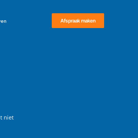
Afspraak maken
ven
t niet