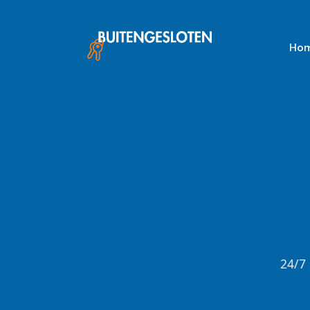
Skip
to
content
Ho
24/7 