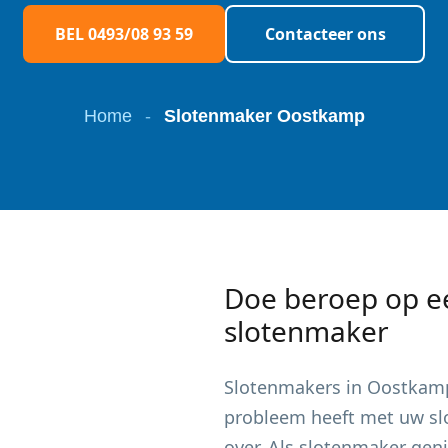
BEL 0493/08 93 59
Contacteer ons
Home
-
Slotenmaker Oostkamp
Doe beroep op e
slotenmaker
Slotenmakers in
Oostkam
probleem heeft met uw slot
over. Als slotenmaker gen