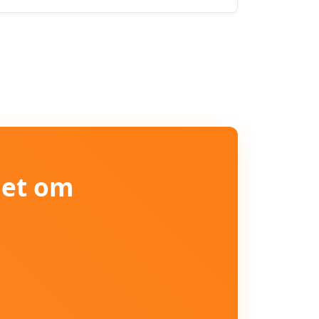
iet om