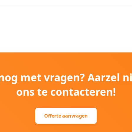
e nog met vragen? Aarzel n
ons te contacteren!
Offerte aanvragen