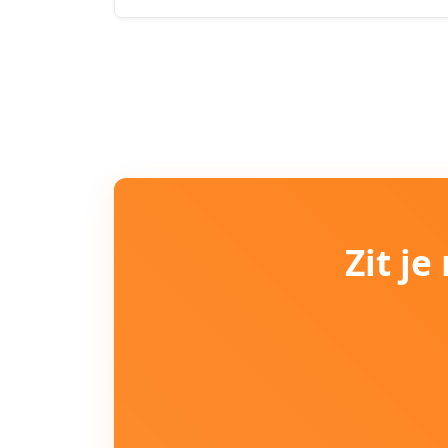
Zit j