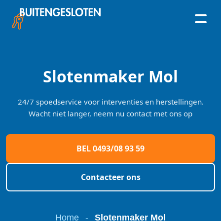
Skip
to
content
Slotenmaker Mol
24/7 spoedservice voor interventies en herstellingen.
Wacht niet langer, neem nu contact met ons op
BEL 0493/08 93 59
Contacteer ons
Home
-
Slotenmaker Mol