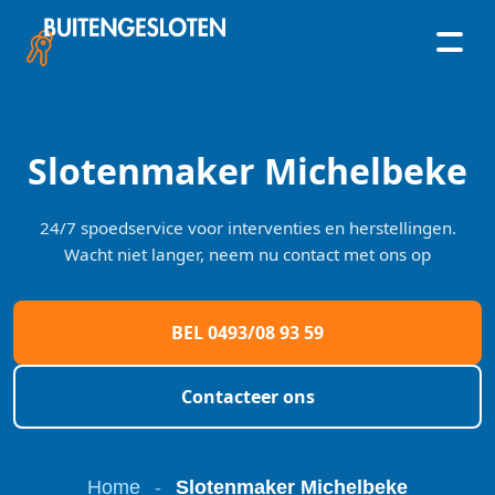
Skip
to
content
Slotenmaker Michelbeke
24/7 spoedservice voor interventies en herstellingen.
Wacht niet langer, neem nu contact met ons op
BEL 0493/08 93 59
Contacteer ons
Home
-
Slotenmaker Michelbeke