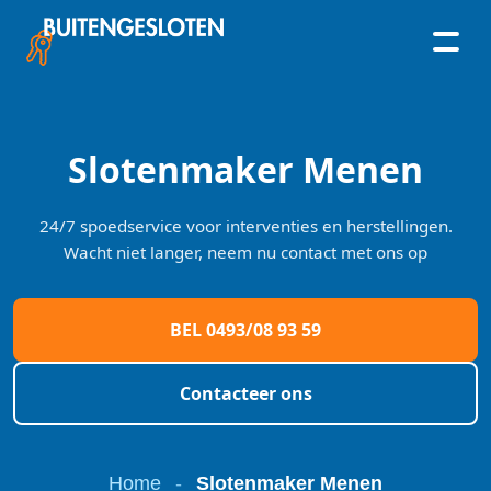
Skip
to
content
Slotenmaker Menen
24/7 spoedservice voor interventies en herstellingen.
Wacht niet langer, neem nu contact met ons op
BEL 0493/08 93 59
Contacteer ons
Home
-
Slotenmaker Menen