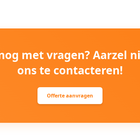
e nog met vragen? Aarzel n
ons te contacteren!
Offerte aanvragen