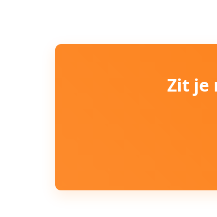
Zit j