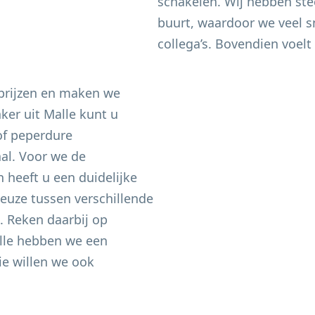
schakelen. Wij hebben ste
buurt, waardoor we veel sn
collega’s. Bovendien voelt 
 prijzen en maken we
aker uit
Malle
kunt u
of peperdure
aal. Voor we de
heeft u een duidelijke
keuze tussen verschillende
n. Reken daarbij op
lle
hebben we een
e willen we ook