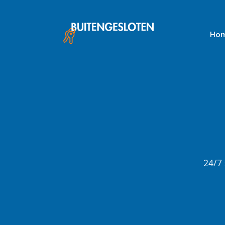
Skip
to
content
Ho
24/7 