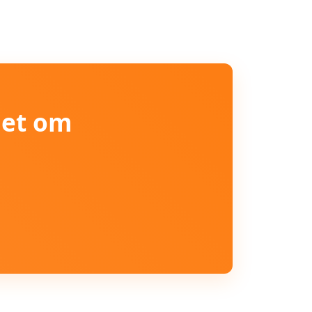
iet om