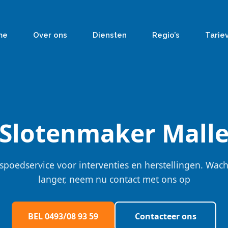
me
Over ons
Diensten
Regio’s
Tarie
Slotenmaker Mall
spoedservice voor interventies en herstellingen. Wach
langer, neem nu contact met ons op
BEL 0493/08 93 59
Contacteer ons