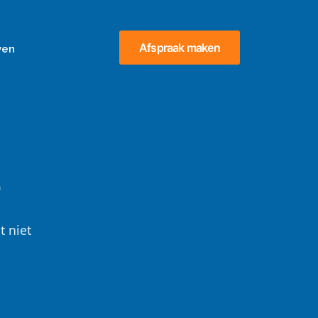
Afspraak maken
ven
e
t niet