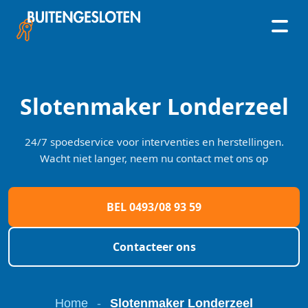
Skip
to
content
Slotenmaker Londerzeel
24/7 spoedservice voor interventies en herstellingen.
Wacht niet langer, neem nu contact met ons op
BEL 0493/08 93 59
Contacteer ons
Home
-
Slotenmaker Londerzeel