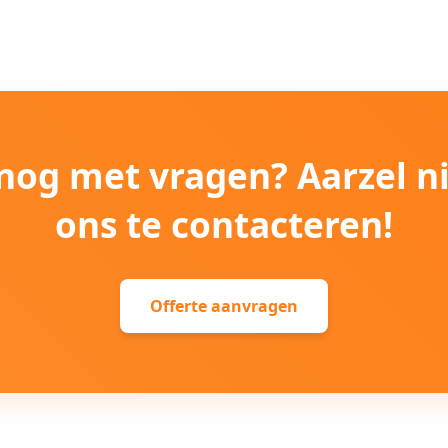
e nog met vragen? Aarzel n
ons te contacteren!
Offerte aanvragen