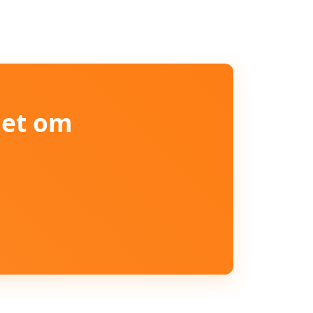
iet om