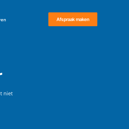
Afspraak maken
ven
r
t niet