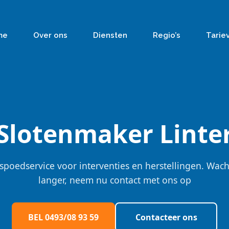
me
Over ons
Diensten
Regio’s
Tarie
Slotenmaker Linte
spoedservice voor interventies en herstellingen. Wach
langer, neem nu contact met ons op
BEL 0493/08 93 59
Contacteer ons