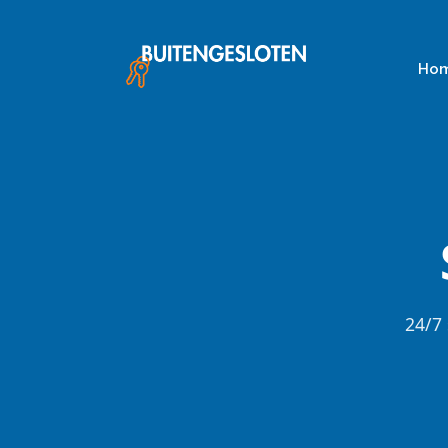
Skip
to
content
Ho
24/7 