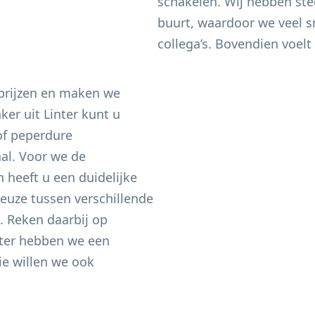
schakelen. Wij hebben ste
buurt, waardoor we veel sn
collega’s. Bovendien voelt 
 prijzen en maken we
aker uit
Linter
kunt u
of peperdure
aal. Voor we de
heeft u een duidelijke
keuze tussen verschillende
n. Reken daarbij op
ter
hebben we een
e willen we ook