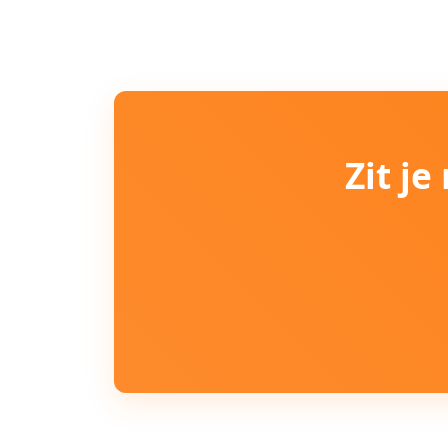
Zit j