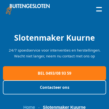
Skip
to
content
Slotenmaker Kuurne
24/7 spoedservice voor interventies en herstellingen.
Wacht niet langer, neem nu contact met ons op
BEL 0493/08 93 59
Contacteer ons
Home
-
Slotenmaker Kuurne