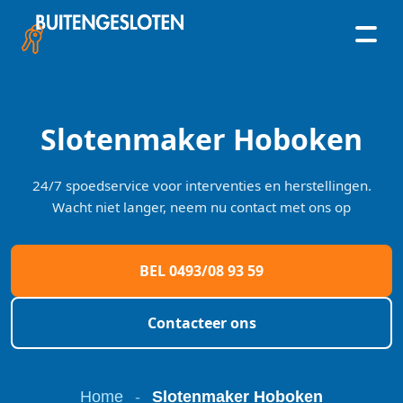
Skip
to
content
Slotenmaker Hoboken
24/7 spoedservice voor interventies en herstellingen.
Wacht niet langer, neem nu contact met ons op
BEL 0493/08 93 59
Contacteer ons
Home
-
Slotenmaker Hoboken