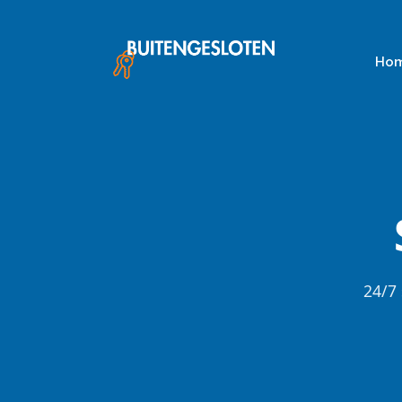
Skip
to
content
Ho
24/7 