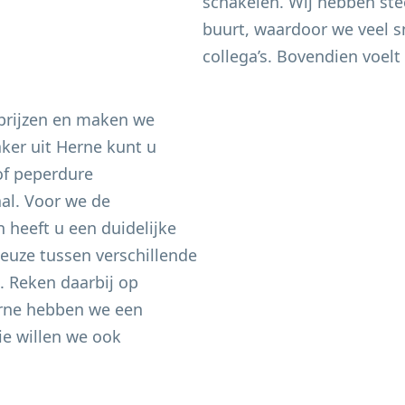
schakelen. Wij hebben ste
buurt, waardoor we veel sn
collega’s. Bovendien voelt 
 prijzen en maken we
aker uit
Herne
kunt u
of peperdure
aal. Voor we de
heeft u een duidelijke
keuze tussen verschillende
n. Reken daarbij op
rne
hebben we een
e willen we ook