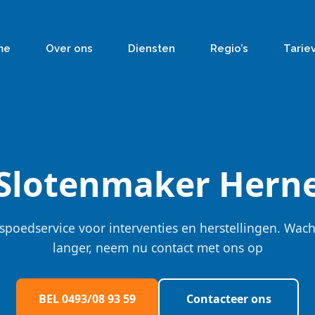
me
Over ons
Diensten
Regio’s
Tarie
Slotenmaker Hern
spoedservice voor interventies en herstellingen. Wach
langer, neem nu contact met ons op
BEL 0493/08 93 59
Contacteer ons