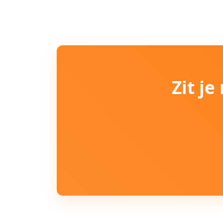
Zit j