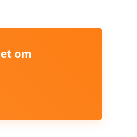
iet om