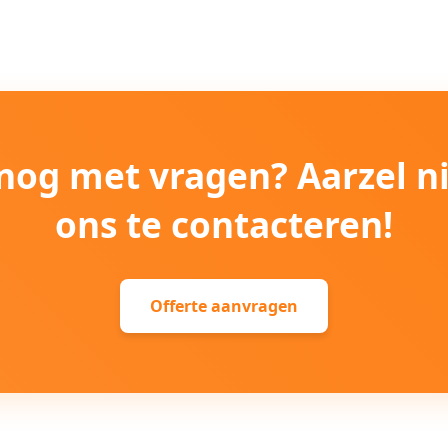
e nog met vragen? Aarzel n
ons te contacteren!
Offerte aanvragen