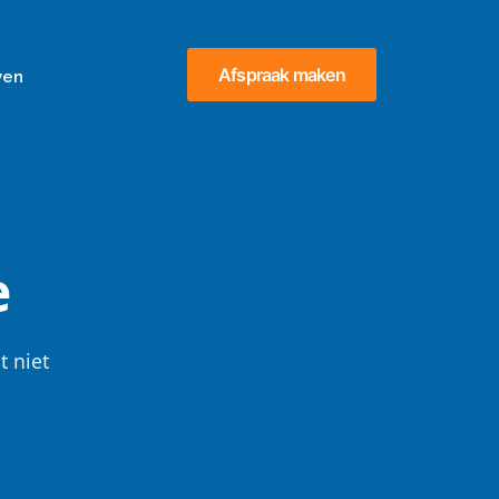
Afspraak maken
ven
e
t niet