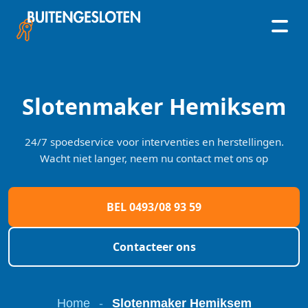
Skip
to
content
Slotenmaker Hemiksem
24/7 spoedservice voor interventies en herstellingen.
Wacht niet langer, neem nu contact met ons op
BEL 0493/08 93 59
Contacteer ons
Home
-
Slotenmaker Hemiksem