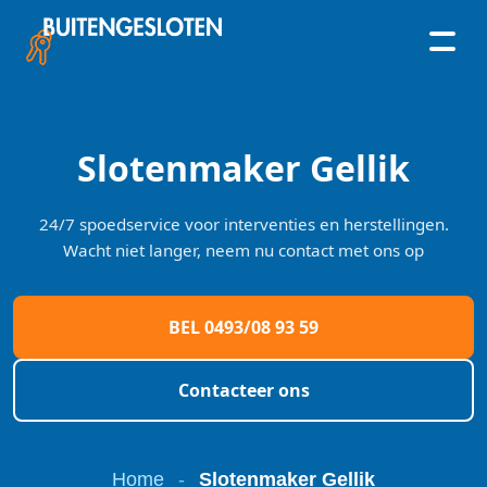
Skip
to
content
Slotenmaker Gellik
24/7 spoedservice voor interventies en herstellingen.
Wacht niet langer, neem nu contact met ons op
BEL 0493/08 93 59
Contacteer ons
Home
-
Slotenmaker Gellik