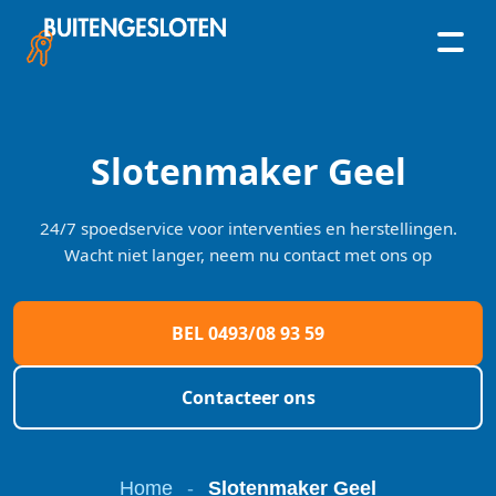
Skip
to
content
Slotenmaker Geel
24/7 spoedservice voor interventies en herstellingen.
Wacht niet langer, neem nu contact met ons op
BEL 0493/08 93 59
Contacteer ons
Home
-
Slotenmaker Geel