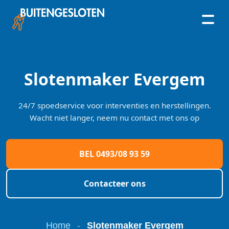
Skip
to
content
Slotenmaker Evergem
24/7 spoedservice voor interventies en herstellingen.
Wacht niet langer, neem nu contact met ons op
BEL 0493/08 93 59
Contacteer ons
Home
-
Slotenmaker Evergem