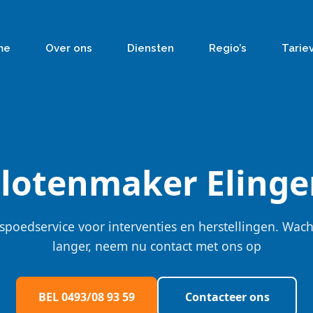
me
Over ons
Diensten
Regio’s
Tarie
Slotenmaker Elinge
spoedservice voor interventies en herstellingen. Wach
langer, neem nu contact met ons op
BEL 0493/08 93 59
Contacteer ons