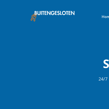
Skip
to
content
Ho
24/7 