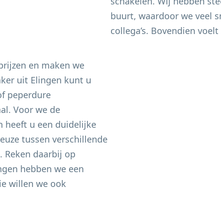
schakelen. Wij hebben ste
buurt, waardoor we veel sn
collega’s. Bovendien voelt 
 prijzen en maken we
aker uit
Elingen
kunt u
of peperdure
aal. Voor we de
heeft u een duidelijke
keuze tussen verschillende
n. Reken daarbij op
ngen
hebben we een
e willen we ook