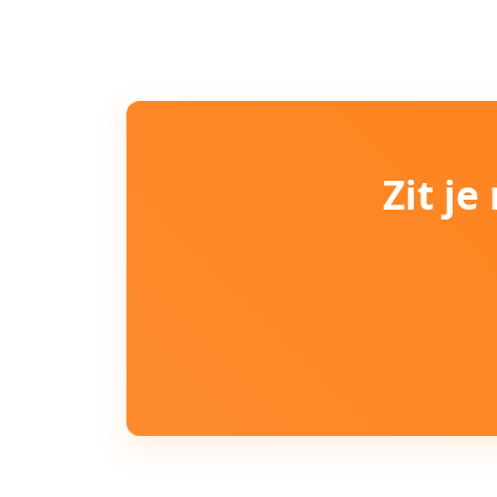
Zit j