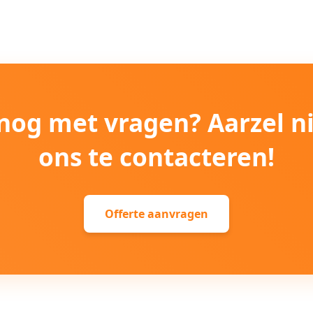
e nog met vragen? Aarzel n
ons te contacteren!
Offerte aanvragen