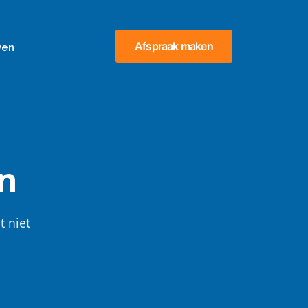
Afspraak maken
ven
n
t niet