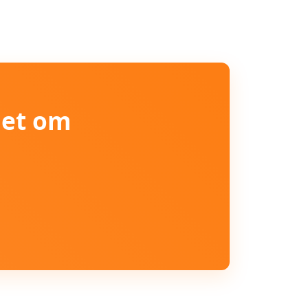
iet om