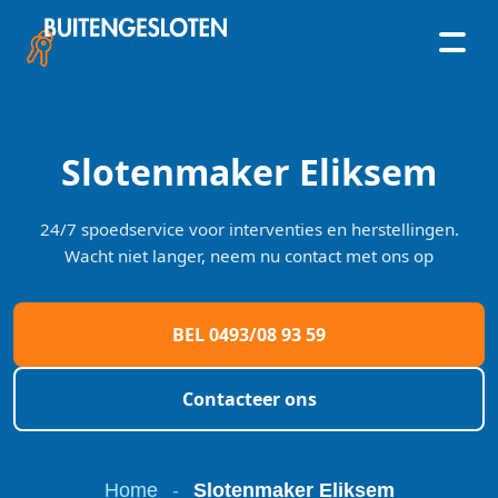
Skip
to
content
Slotenmaker Eliksem
24/7 spoedservice voor interventies en herstellingen.
Wacht niet langer, neem nu contact met ons op
BEL 0493/08 93 59
Contacteer ons
Home
-
Slotenmaker Eliksem