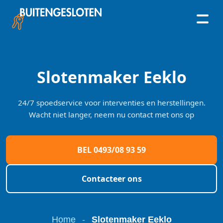
Skip
to
content
Slotenmaker Eeklo
24/7 spoedservice voor interventies en herstellingen.
Wacht niet langer, neem nu contact met ons op
BEL 0493/08 93 59
Contacteer ons
Home
-
Slotenmaker Eeklo