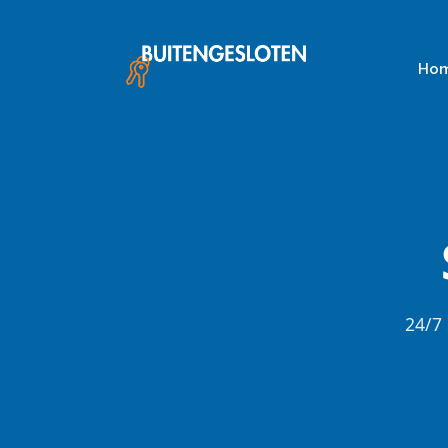
Skip
to
content
Ho
24/7 