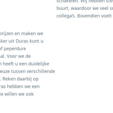
schakelen. Wij hebben ste
buurt, waardoor we veel sn
collega’s. Bovendien voelt 
 prijzen en maken we
aker uit
Duras
kunt u
of peperdure
aal. Voor we de
heeft u een duidelijke
keuze tussen verschillende
n. Reken daarbij op
ras
hebben we een
e willen we ook