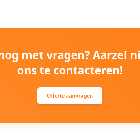
e nog met vragen? Aarzel n
ons te contacteren!
Offerte aanvragen