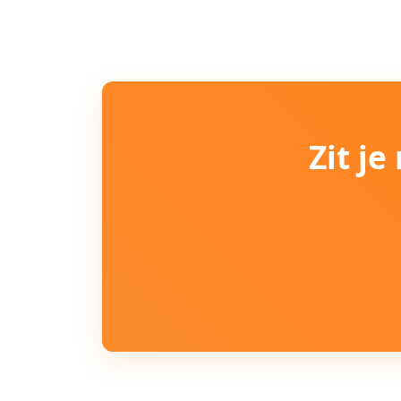
Zit j