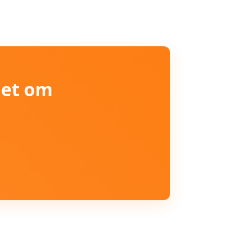
iet om