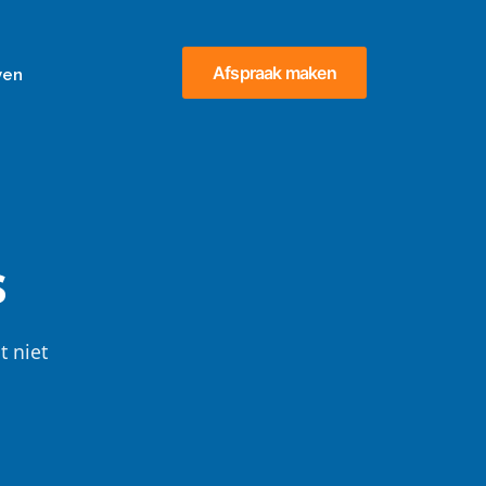
Afspraak maken
ven
s
t niet