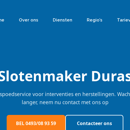
me
Over ons
Diensten
Regio’s
Tarie
Slotenmaker Dura
spoedservice voor interventies en herstellingen. Wach
langer, neem nu contact met ons op
BEL 0493/08 93 59
Contacteer ons