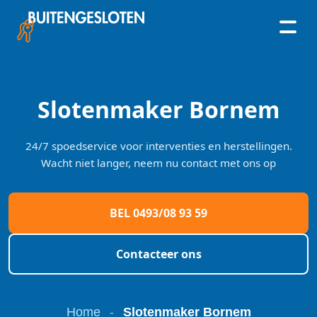
Skip
to
content
Slotenmaker Bornem
24/7 spoedservice voor interventies en herstellingen.
Wacht niet langer, neem nu contact met ons op
BEL 0493/08 93 59
Contacteer ons
Home
-
Slotenmaker Bornem