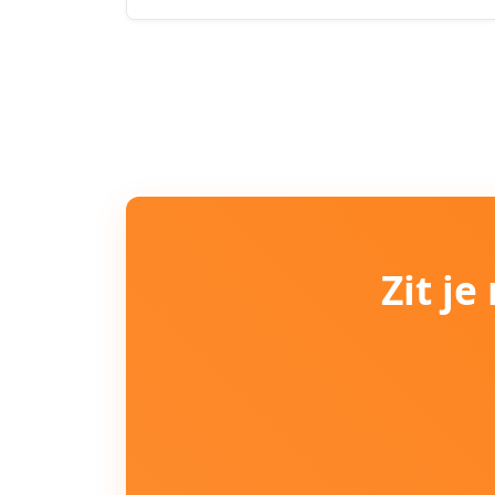
Zit j