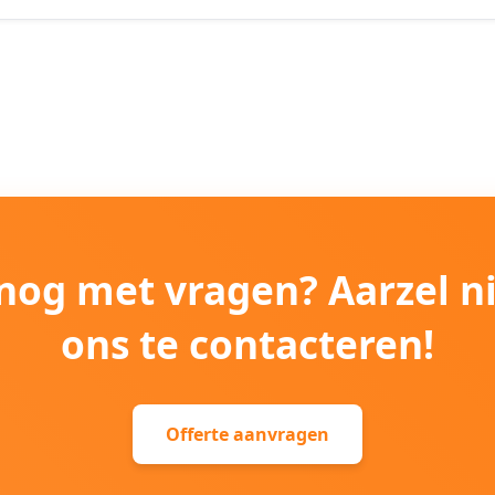
e nog met vragen? Aarzel n
ons te contacteren!
Offerte aanvragen