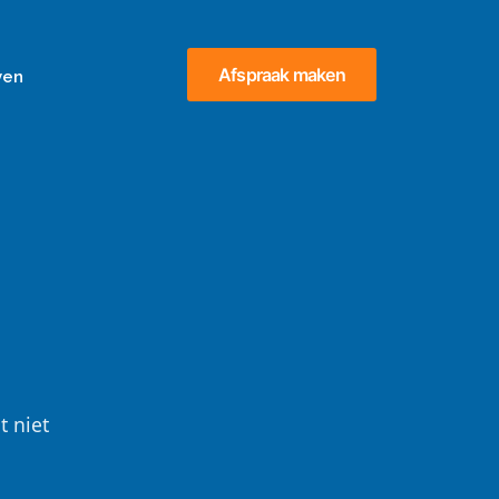
Afspraak maken
ven
t niet