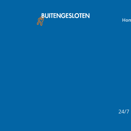
Skip
to
content
Ho
24/7 