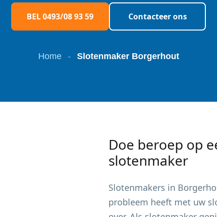
BEL 0493/08 93 59
Contacteer ons
Home
-
Slotenmaker Borgerhout
Doe beroep op e
slotenmaker
Slotenmakers in
Borgerho
probleem heeft met uw slot
over. Als slotenmaker gen