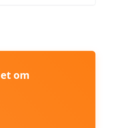
iet om