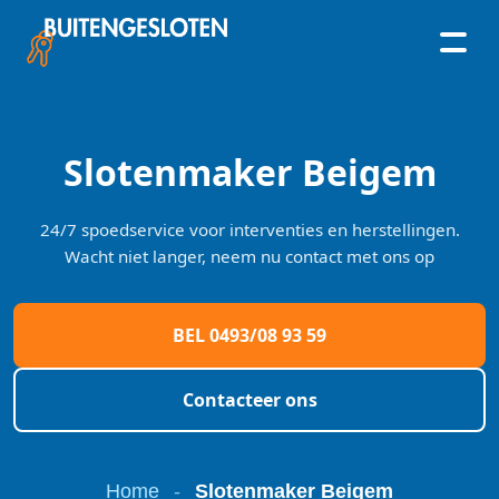
Skip
to
content
Slotenmaker Beigem
24/7 spoedservice voor interventies en herstellingen.
Wacht niet langer, neem nu contact met ons op
BEL 0493/08 93 59
Contacteer ons
Home
-
Slotenmaker Beigem