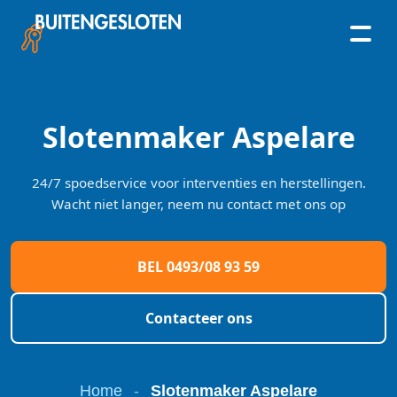
Skip
to
content
Slotenmaker Aspelare
24/7 spoedservice voor interventies en herstellingen.
Wacht niet langer, neem nu contact met ons op
BEL 0493/08 93 59
Contacteer ons
Home
-
Slotenmaker Aspelare