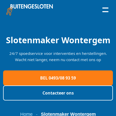
Skip
to
content
Slotenmaker Wontergem
24/7 spoedservice voor interventies en herstellingen.
Wacht niet langer, neem nu contact met ons op
BEL 0493/08 93 59
Contacteer ons
Home
-
Slotenmaker Wontergem