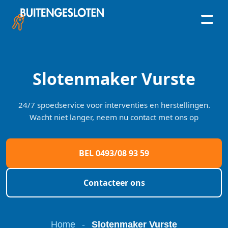
Skip
to
content
Slotenmaker Vurste
24/7 spoedservice voor interventies en herstellingen.
Wacht niet langer, neem nu contact met ons op
BEL 0493/08 93 59
Contacteer ons
Home
-
Slotenmaker Vurste