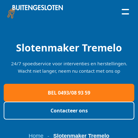
Skip
to
content
Slotenmaker Tremelo
24/7 spoedservice voor interventies en herstellingen.
Wacht niet langer, neem nu contact met ons op
BEL 0493/08 93 59
Contacteer ons
Home
-
Slotenmaker Tremelo