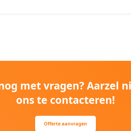
e nog met vragen? Aarzel n
ons te contacteren!
Offerte aanvragen