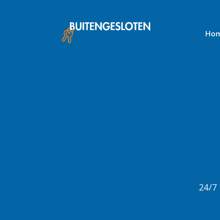
Skip
to
content
Ho
24/7 