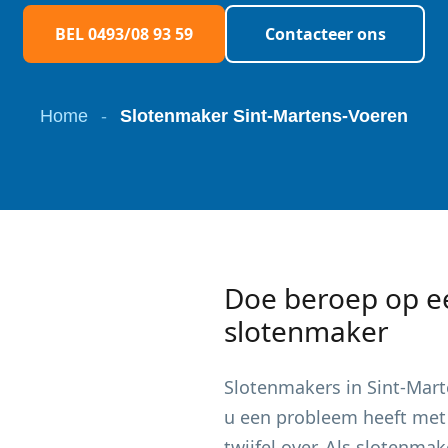
BEL 0493/08 93 59
Contacteer ons
Home
-
Slotenmaker Sint-Martens-Voeren
Doe beroep op e
slotenmaker
Slotenmakers in
Sint-Mar
u een probleem heeft met 
twijfel over. Als slotenma