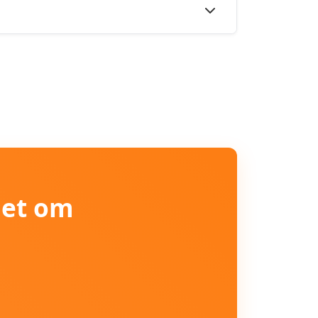
iet om