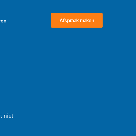
Afspraak maken
ven
t niet