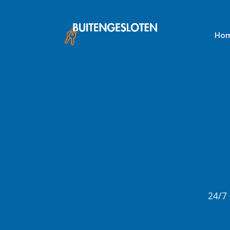
Skip
to
content
Ho
24/7 