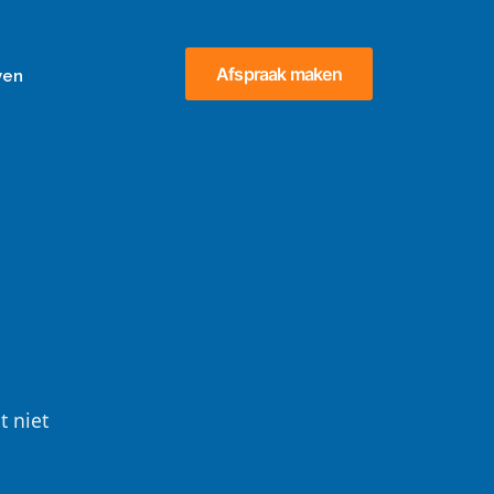
Afspraak maken
ven
t niet