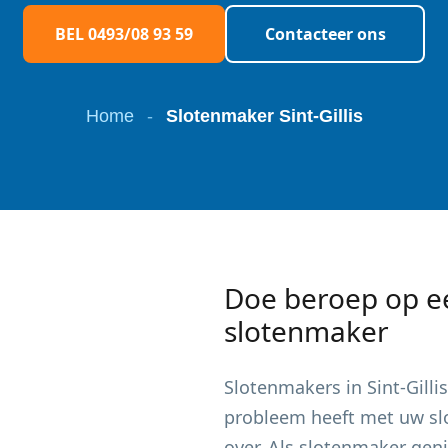
BEL 0493/08 93 59
Contacteer ons
Home
-
Slotenmaker Sint-Gillis
Doe beroep op e
slotenmaker
Slotenmakers in
Sint-Gillis
probleem heeft met uw slot
over. Als slotenmaker gen