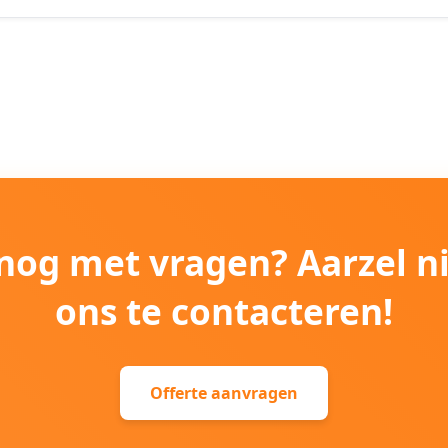
e nog met vragen? Aarzel n
ons te contacteren!
Offerte aanvragen