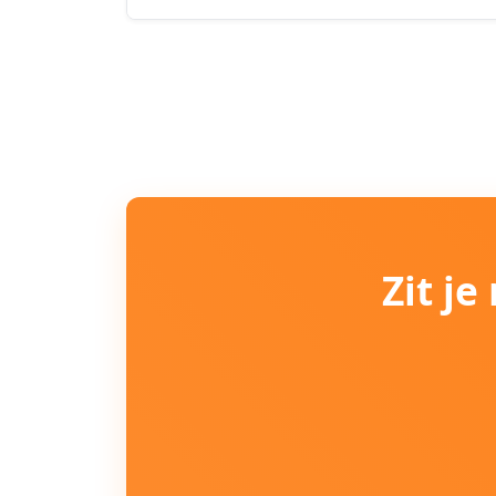
Zit j