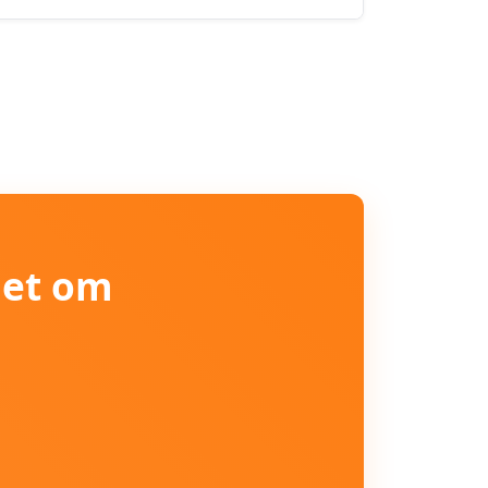
iet om