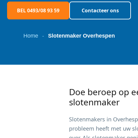
BEL 0493/08 93 59
Contacteer ons
Home
-
Slotenmaker Overhespen
Doe beroep op e
slotenmaker
Slotenmakers in
Overhes
probleem heeft met uw slot
over. Als slotenmaker gen