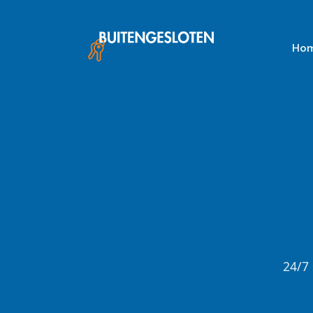
Skip
to
content
Ho
24/7 