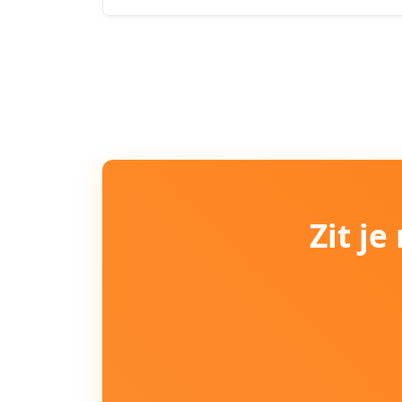
Zit j