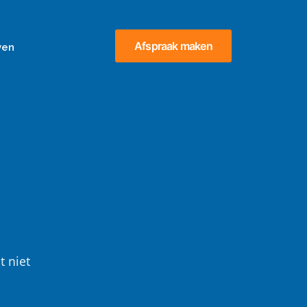
Afspraak maken
ven
t niet