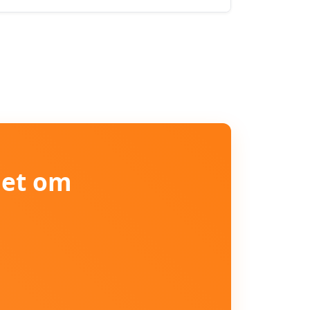
iet om