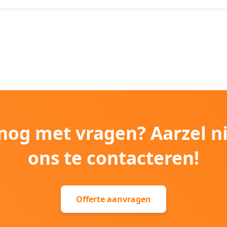
e nog met vragen? Aarzel n
ons te contacteren!
Offerte aanvragen