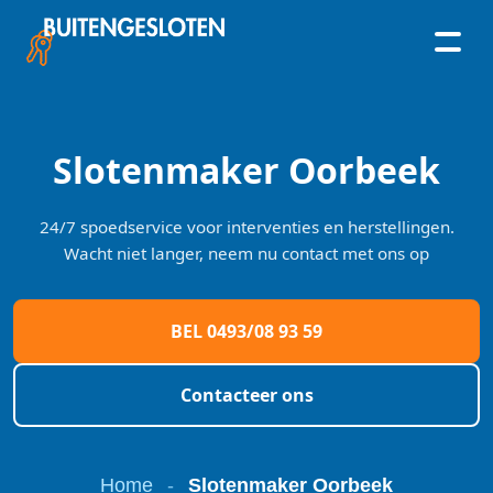
Skip
to
content
Slotenmaker Oorbeek
24/7 spoedservice voor interventies en herstellingen.
Wacht niet langer, neem nu contact met ons op
BEL 0493/08 93 59
Contacteer ons
Home
-
Slotenmaker Oorbeek