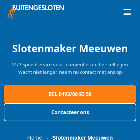
Skip
to
content
Slotenmaker Meeuwen
24/7 spoedservice voor interventies en herstellingen.
Wacht niet langer, neem nu contact met ons op
BEL 0493/08 93 59
Contacteer ons
Home
-
Slotenmaker Meeuwen