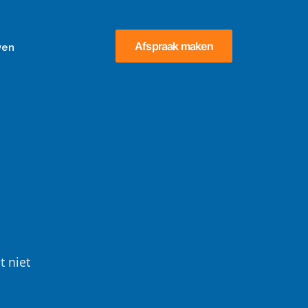
Afspraak maken
ven
t niet