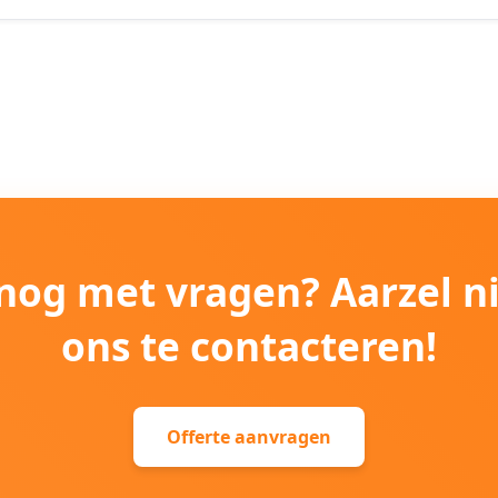
e nog met vragen? Aarzel n
ons te contacteren!
Offerte aanvragen