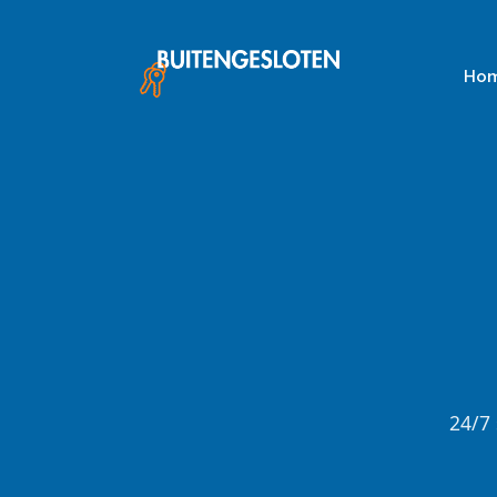
Skip
to
content
Ho
24/7 