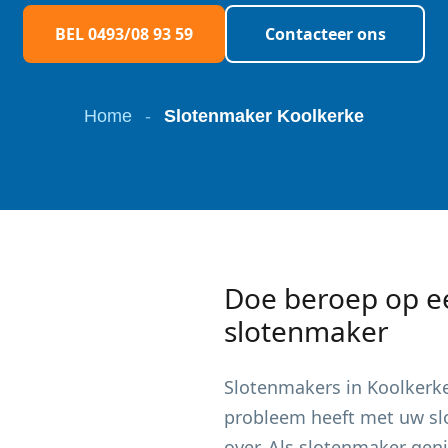
BEL 0493/08 93 59
Contacteer ons
Home
-
Slotenmaker Koolkerke
Doe beroep op e
slotenmaker
Slotenmakers in
Koolkerk
probleem heeft met uw slot
over. Als slotenmaker gen