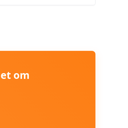
iet om