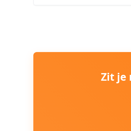
Zit j