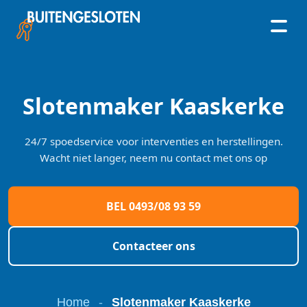
Skip
to
content
Slotenmaker Kaaskerke
24/7 spoedservice voor interventies en herstellingen.
Wacht niet langer, neem nu contact met ons op
BEL 0493/08 93 59
Contacteer ons
Home
-
Slotenmaker Kaaskerke