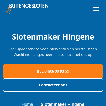
Skip
to
content
Slotenmaker Hingene
24/7 spoedservice voor interventies en herstellingen.
Wacht niet langer, neem nu contact met ons op
BEL 0493/08 93 59
Contacteer ons
Home
-
Slotenmaker Hingene