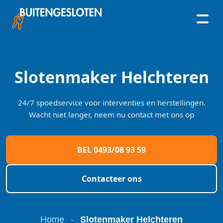
Skip
to
content
Slotenmaker Helchteren
24/7 spoedservice voor interventies en herstellingen.
Wacht niet langer, neem nu contact met ons op
BEL 0493/08 93 59
Contacteer ons
Home
-
Slotenmaker Helchteren