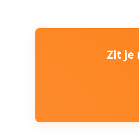
Zit j