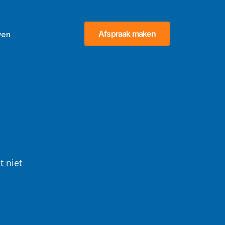
Afspraak maken
ven
t niet