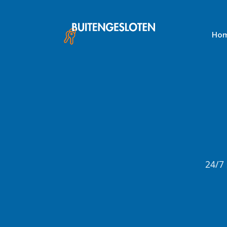
Skip
to
content
Ho
24/7 