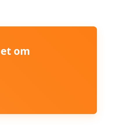
iet om