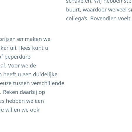
schakelen. Wij hebben ste
buurt, waardoor we veel sn
collega’s. Bovendien voelt 
 prijzen en maken we
aker uit
Hees
kunt u
of peperdure
aal. Voor we de
heeft u een duidelijke
keuze tussen verschillende
n. Reken daarbij op
es
hebben we een
e willen we ook