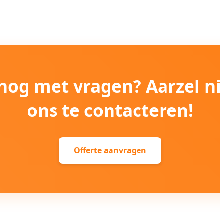
e nog met vragen? Aarzel n
ons te contacteren!
Offerte aanvragen