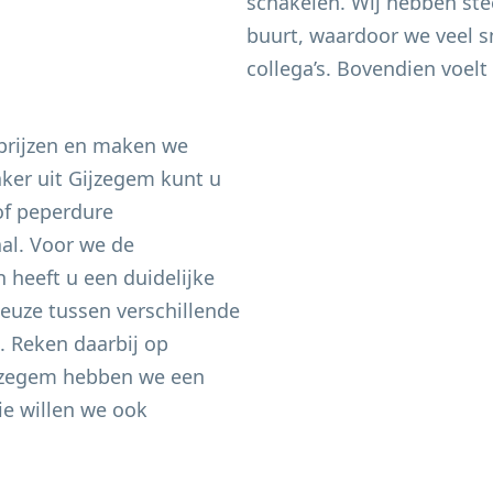
schakelen. Wij hebben ste
buurt, waardoor we veel sn
collega’s. Bovendien voelt 
 prijzen en maken we
aker uit
Gijzegem
kunt u
of peperdure
aal. Voor we de
heeft u een duidelijke
keuze tussen verschillende
n. Reken daarbij op
jzegem
hebben we een
e willen we ook