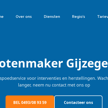
me
Over ons
Diensten
Regio’s
Tarie
lotenmaker Gijzeg
spoedservice voor interventies en herstellingen. Wach
langer, neem nu contact met ons op
BEL 0493/08 93 59
Contacteer ons