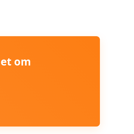
iet om