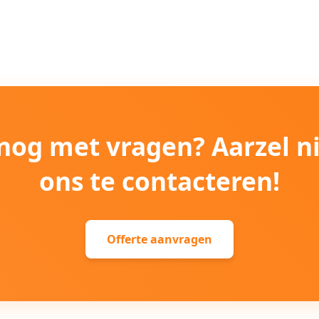
e nog met vragen? Aarzel n
ons te contacteren!
Offerte aanvragen