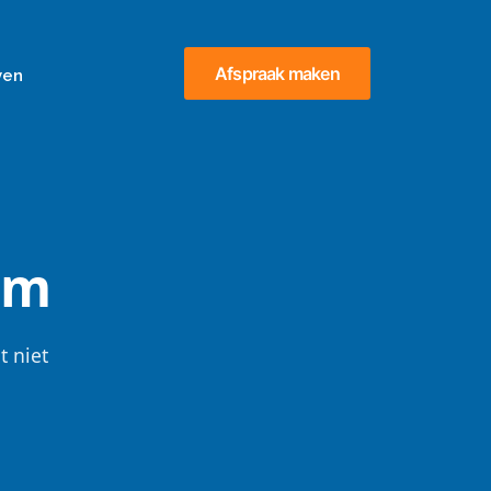
Afspraak maken
ven
em
t niet