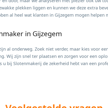
 en door, maar we analyseren met plezier ook uw tot
zwakke plekken liggen en kunnen we deze extra bevei
ebben al heel wat klanten in
Gijzegem
mogen helpen me
enmaker in
Gijzegem
jn al onderweg. Zoek niet verder, maar kies voor ee
ing. Wij zijn snel ter plaatsen en zorgen voor een op
s u bij Slotenmakerij de zekerheid hebt van een pro
Veelgestelde vragen