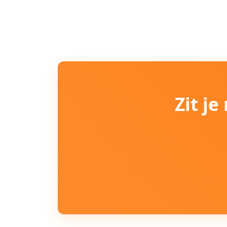
Zit j