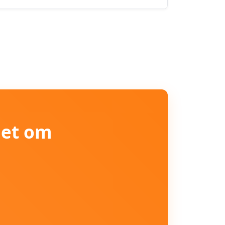
iet om