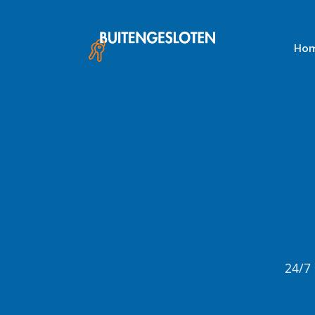
Skip
to
content
Ho
24/7 