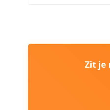
Zit j