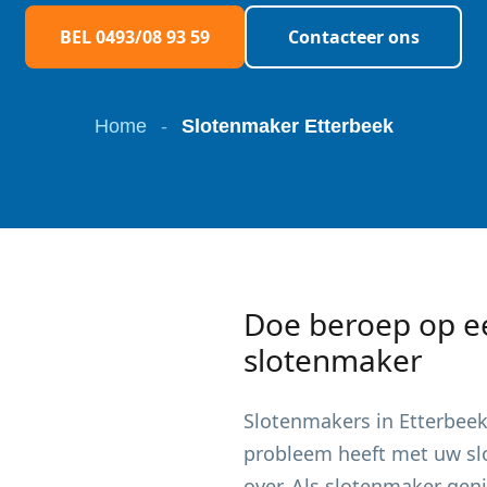
BEL 0493/08 93 59
Contacteer ons
Home
-
Slotenmaker Etterbeek
Doe beroep op e
slotenmaker
Slotenmakers in
Etterbee
probleem heeft met uw slot
over. Als slotenmaker gen