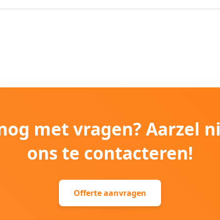
e nog met vragen? Aarzel n
ons te contacteren!
Offerte aanvragen