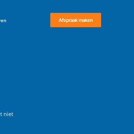
Afspraak maken
ven
t niet