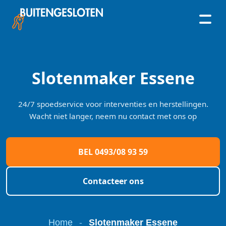
Skip
to
content
Slotenmaker Essene
24/7 spoedservice voor interventies en herstellingen.
Wacht niet langer, neem nu contact met ons op
BEL 0493/08 93 59
Contacteer ons
Home
-
Slotenmaker Essene