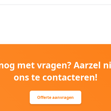
e nog met vragen? Aarzel n
ons te contacteren!
Offerte aanvragen