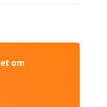
iet om