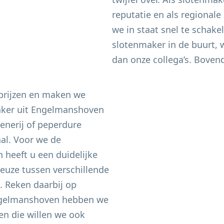
reputatie en als regional
we in staat snel te schak
slotenmaker in de buurt, w
dan onze collega’s. Bovend
 prijzen en maken we
aker uit
Engelmanshoven
enerij of peperdure
aal. Voor we de
heeft u een duidelijke
keuze tussen verschillende
n. Reken daarbij op
gelmanshoven
hebben we
n die willen we ook