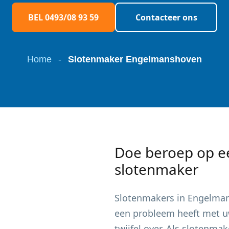
BEL 0493/08 93 59
Contacteer ons
Home
-
Slotenmaker Engelmanshoven
Doe beroep op e
slotenmaker
Slotenmakers in
Engelma
een probleem heeft met uw
twijfel over. Als slotenma