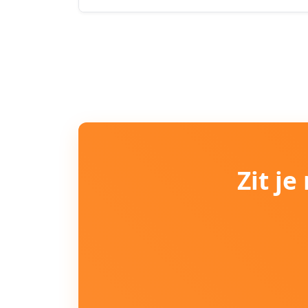
Zit j