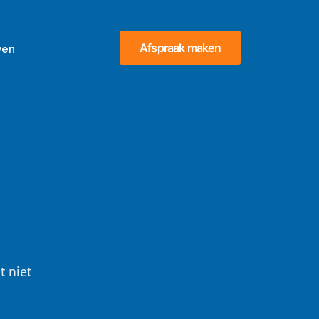
Afspraak maken
ven
t niet