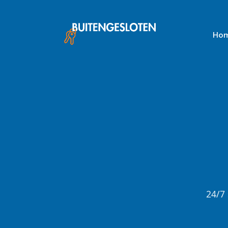
Skip
to
content
Ho
24/7 