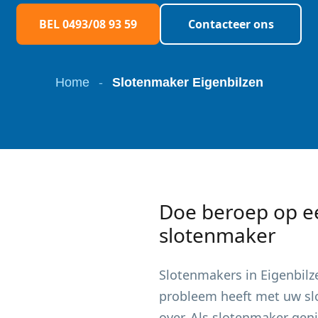
BEL 0493/08 93 59
Contacteer ons
Home
-
Slotenmaker Eigenbilzen
Doe beroep op e
slotenmaker
Slotenmakers in
Eigenbilz
probleem heeft met uw slot
over. Als slotenmaker gen