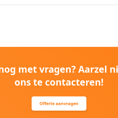
e nog met vragen? Aarzel n
ons te contacteren!
Offerte aanvragen