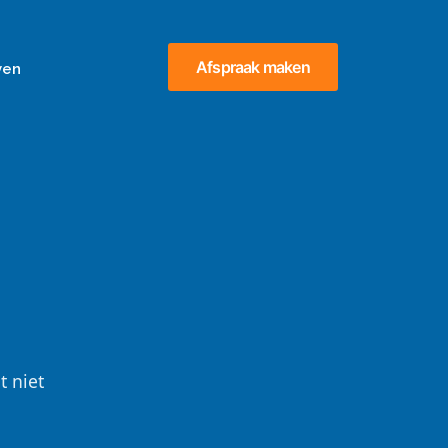
Afspraak maken
ven
t niet