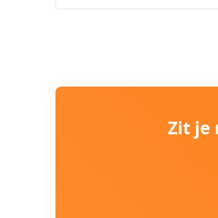
Zit j