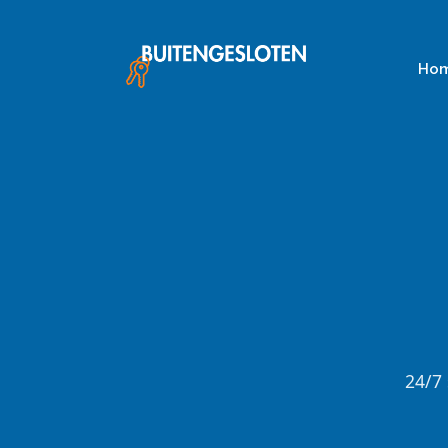
Skip
to
content
Ho
24/7 