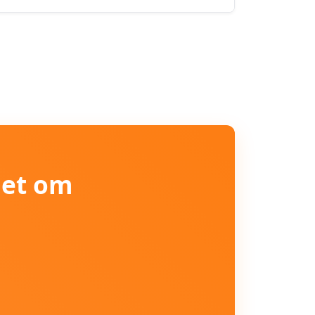
iet om