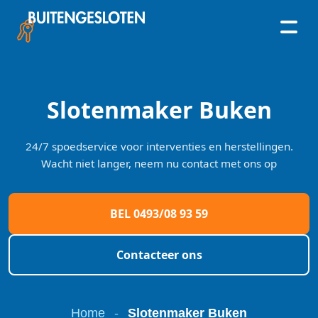
Skip
to
content
Slotenmaker Buken
24/7 spoedservice voor interventies en herstellingen.
Wacht niet langer, neem nu contact met ons op
BEL 0493/08 93 59
Contacteer ons
Home
-
Slotenmaker Buken