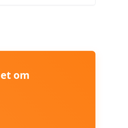
iet om