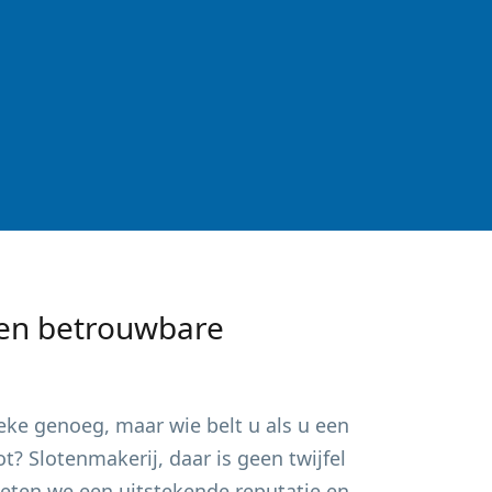
en betrouwbare
eke
genoeg, maar wie belt u als u een
? Slotenmakerij, daar is geen twijfel
ieten we een uitstekende reputatie en