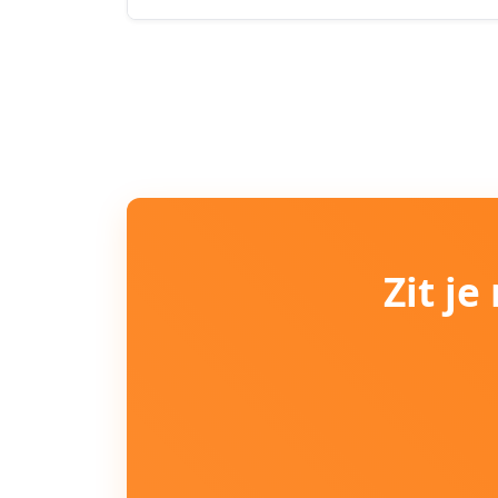
Zit j