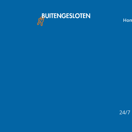
Skip
to
content
Ho
24/7 