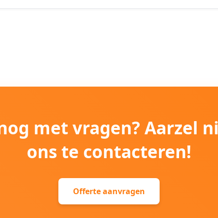
e nog met vragen? Aarzel n
ons te contacteren!
Offerte aanvragen