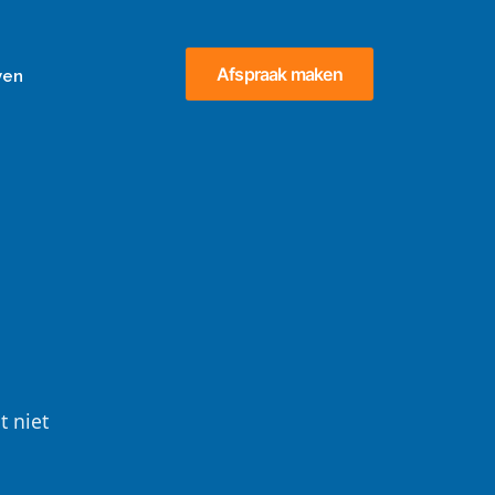
Afspraak maken
ven
t niet