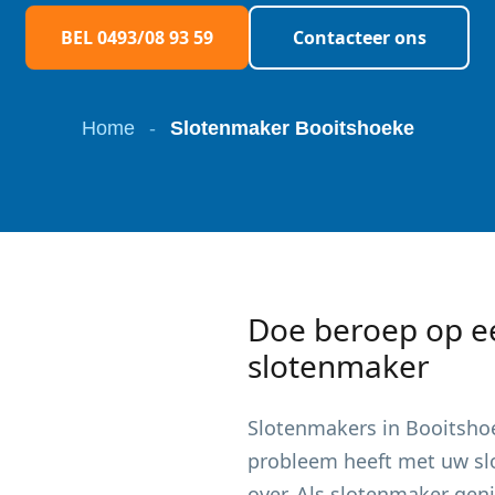
BEL 0493/08 93 59
Contacteer ons
Home
-
Slotenmaker Booitshoeke
Doe beroep op e
slotenmaker
Slotenmakers in
Booitsho
probleem heeft met uw slot
over. Als slotenmaker gen